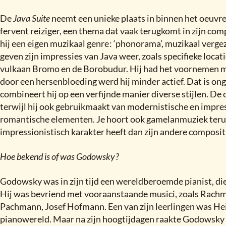
De
Java Suite
neemt een unieke plaats in binnen het oeuv
fervent reiziger, een thema dat vaak terugkomt in zijn com
hij een eigen muzikaal genre
:
‘phonorama’, muzikaal vergez
geven zijn impressies van Java weer, zoals specifieke locati
vulkaan Bromo en de Borobudur. Hij had het voornemen m
door een hersenbloeding werd hij minder actief. Dat is ong
combineert hij op een verfijnde manier diverse stijlen. De
terwijl hij ook gebruikmaakt van modernistische en impr
romantische elementen. Je hoort ook gamelanmuziek ter
impressionistisch karakter heeft dan zijn andere composit
Hoe bekend is of was Godowsky
?
Godowsky was in zijn tijd een wereldberoemde pianist, die 
Hij was bevriend met vooraanstaande musici, zoals Rachm
Pachmann, Josef Hofmann. Een van zijn leerlingen was H
pianowereld. Maar na zijn hoogtijdagen raakte Godowsky e