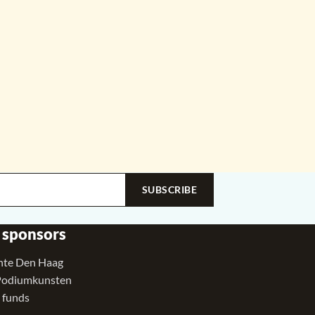
SUBSCRIBE
 sponsors
te Den Haag
Podiumkunsten
 funds