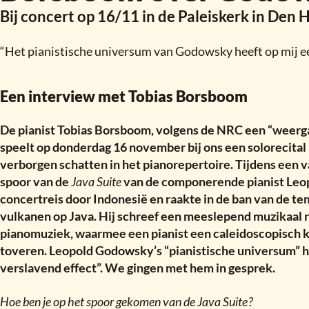
Bij concert op 16/11 in de Paleiskerk in Den 
“Het pianistische universum van Godowsky heeft op mij ee
Een interview met Tobias Borsboom
De pianist Tobias Borsboom, volgens de NRC een “weergal
speelt op donderdag 16 november bij ons een solorecital i
verborgen schatten in het pianorepertoire. Tijdens een v
spoor van de
Java Suite
van de componerende pianist Leo
concertreis door Indonesië en raakte in de ban van de te
vulkanen op Java. Hij schreef een meeslepend muzikaal r
pianomuziek, waarmee een pianist een caleidoscopisch kl
toveren. Leopold Godowsky’s “pianistische universum” 
verslavend effect”. We gingen met hem in gesprek.
Hoe ben je op het spoor gekomen van de Java Suite
?