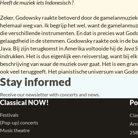
Heeft de muziek iets Indonesisch
?
Zeker, Godowsky raakte betoverd door de gamelanmuziek di
helemaal weg van. Ik begrijp het wel, want de gamelanmuzi
die verschillende instrumenten. En dat is precies wat Godo
gelaagdheid in de stemmen. Godowsky raakte ook in de ban
Java. Bij zijn terugkomst in Amerika voltooide hij de
Java S
indrukken. Het is dus eigenlijk een reisverslag, want bij elk
beschrijving van waar de muziek over gaat. Het is een grand
ook veel teruggeeft. Het pianistische universum van Godow
Stay informed
Receive our newsletter with concerts and news.
Classical NOW!
Po
Festivals
Cla
(Pop-up) concerts
Arn
Music theatre
258