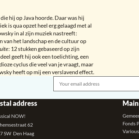
e hij op Java hoorde. Daar was hij
ek is qua opzet heel erg gelaagd met al
wsky in al zijn muziek nastreeft
:
 van het landschap en de cultuur op
uite
:
12 stukken gebaseerd op zijn
 deel geeft hij ook een toelichting, een
ioze cyclus die veel van je vraagt, maar
sky heeft op mij een verslavend effect.
Your email address
Bedrijf
stal address
Main
Gemeen
ssical NOW!
Fonds 
hemsestraat 62
Various
7 SW Den Haag