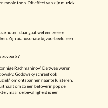
n mooie toon. Dit effect van zijn muziek
uoze noten, daar gaat wel een zekere
kken. Zijn pianosonate bijvoorbeeld, een
, enzovoorts
?
 ‘zonnige Rachmaninov’. De twee waren
dowsky. Godowsky schreef ook
uziek’, om ontspannen naar te luisteren,
 uithaalt om zo een betovering op de
kter, maar de bevalligheid is een