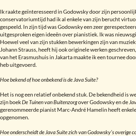
Ik raakte geïnteresseerd in Godowsky door zijn persoonlij
conservatoriumtijd had ik al enkele van zijn berucht vir
gespeeld. In zijn tijd was Godowsky een zeer gerespecteer
uitgesproken eigen ideeën over pianistiek. Ik was nieuwsgi
Hoewel veel van zijn stukken bewerkingen zijn van muziek
Johann Strauss, heeft hij ook originele werken geschreve
van het Erasmushuis in Jakarta maakte ik een tournee door 
heb uitgevoerd.
Hoe bekend of hoe onbekend is de Java Suite
?
Het is nog een relatief onbekend stuk. De bekendheid is w
zijn boek
De Tuinen van Buitenzorg
over Godowsky en de
Jav
gerenommeerde pianist Marc-André Hamelin heeft enkele 
opgenomen.
Hoe onderscheidt de Java Suite zich van Godowsky’s overige c