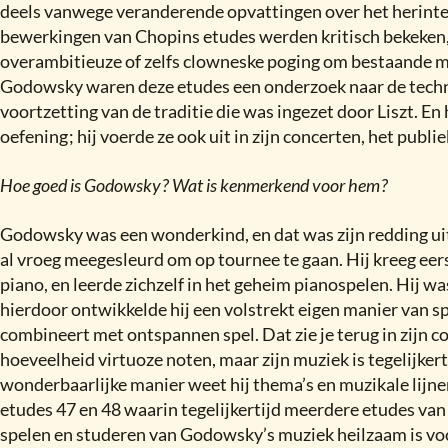
deels vanwege veranderende opvattingen over het herint
bewerkingen van Chopins etudes werden kritisch bekeken
overambitieuze of zelfs clowneske poging om bestaande mu
Godowsky waren deze etudes een onderzoek naar de techn
voortzetting van de traditie die was ingezet door Liszt. En
oefening
;
hij voerde ze ook uit in zijn concerten, het publi
Hoe goed is Godowsky
?
Wat is kenmerkend voor hem
?
Godowsky was een wonderkind, en dat was zijn redding uit
al vroeg meegesleurd om op tournee te gaan. Hij kreeg eers
piano, en leerde zichzelf in het geheim pianospelen. Hij wa
hierdoor ontwikkelde hij een volstrekt eigen manier van sp
combineert met ontspannen spel. Dat zie je terug in zijn 
hoeveelheid virtuoze noten, maar zijn muziek is tegelijkert
wonderbaarlijke manier weet hij thema’s en muzikale lijn
etudes 47 en 48 waarin tegelijkertijd meerdere etudes van 
spelen en studeren van Godowsky’s muziek heilzaam is vo