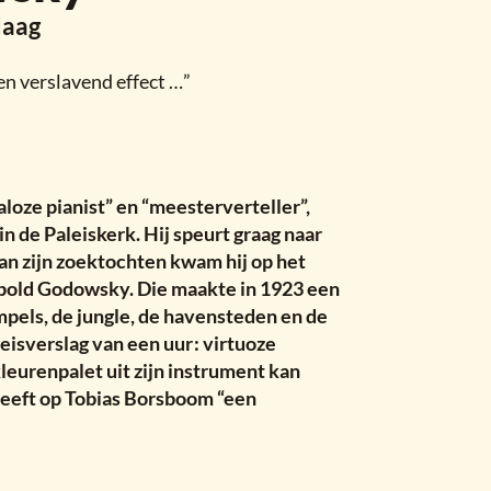
Haag
n verslavend effect …”
oze pianist” en “meesterverteller”,
n de Paleiskerk. Hij speurt graag naar
an zijn zoektochten kwam hij op het
pold Godowsky. Die maakte in 1923 een
mpels, de jungle, de havensteden en de
eisverslag van een uur
:
virtuoze
eurenpalet uit zijn instrument kan
heeft op Tobias Borsboom “een