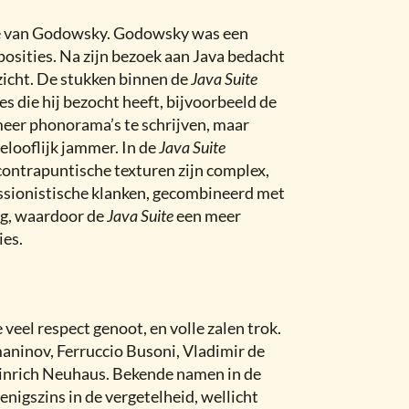
re van Godowsky. Godowsky was een
posities. Na zijn bezoek aan Java bedacht
icht. De stukken binnen de
Java Suite
es die hij bezocht heeft, bijvoorbeeld de
eer phonorama’s te schrijven, maar
elooflijk jammer. In de
Java Suite
 contrapuntische texturen zijn complex,
essionistische klanken, gecombineerd met
ug, waardoor de
Java Suite
een meer
ies.
veel respect genoot, en volle zalen trok.
aninov, Ferruccio Busoni, Vladimir de
einrich Neuhaus. Bekende namen in de
nigszins in de vergetelheid, wellicht