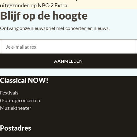
uitgezonden op NPO 2 Extra.
Blijf op de hoogte
Ontvang onze nieuwsbrief met concerten en nieuws.
Je e-mailadres
Bedrijf
AANMELDEN
Classical NOW!
Festivals
(Pop-up)concerten
Muziektheater
Postadres