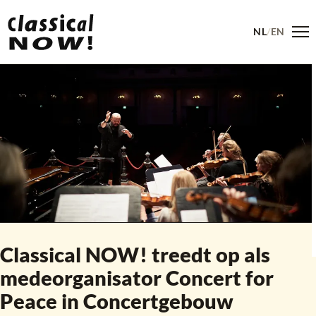
NL
/
EN
Me
Classical NOW
!
treedt op als
medeorganisator Concert for
Peace in Concertgebouw