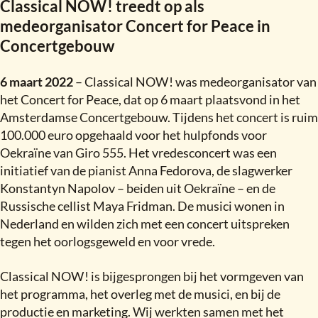
Classical NOW
!
treedt op als
medeorganisator Concert for Peace in
Concertgebouw
6 maart 2022
– Classical NOW
!
was medeorganisator van
het Concert for Peace, dat op 6 maart plaatsvond in het
Amsterdamse Concertgebouw. Tijdens het concert is ruim
100.000 euro opgehaald voor het hulpfonds voor
Oekraïne van Giro 555. Het vredesconcert was een
initiatief van de pianist Anna Fedorova, de slagwerker
Konstantyn Napolov – beiden uit Oekraïne – en de
Russische cellist Maya Fridman. De musici wonen in
Nederland en wilden zich met een concert uitspreken
tegen het oorlogsgeweld en voor vrede.
Classical NOW
!
is bijgesprongen bij het vormgeven van
het programma, het overleg met de musici, en bij de
productie en marketing. Wij werkten samen met het