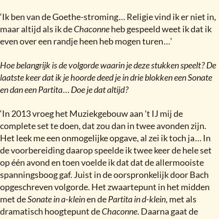
‘Ik ben van de Goethe-stroming … Religie vind ik er niet in,
maar altijd als ik de
Chaconne
heb gespeeld weet ik dat ik
even over een randje heen heb mogen turen …’
Hoe belangrijk is de volgorde waarin je deze stukken speelt
?
De
laatste keer dat ik je hoorde deed je in drie blokken een Sonate
en dan een Partita … Doe je dat altijd
?
‘In 2013 vroeg het Muziekgebouw aan ’t IJ mij de
complete set te doen, dat zou dan in twee avonden zijn.
Het leek me een onmogelijke opgave, al zei ik toch ja … In
de voorbereiding daarop speelde ik twee keer de hele set
op één avond en toen voelde ik dat dat de allermooiste
spanningsboog gaf. Juist in de oorspronkelijk door Bach
opgeschreven volgorde. Het zwaartepunt in het midden
met de
Sonate in a-klein
en de
Partita in d-klein
, met als
dramatisch hoogtepunt de
Chaconne
. Daarna gaat de