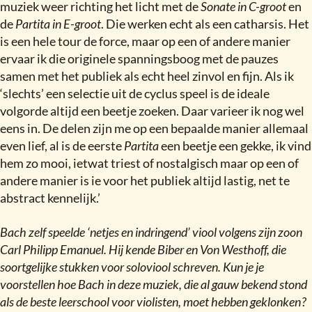
muziek weer richting het licht met de
Sonate in C-groot
en
de
Partita in E-groot
. Die werken echt als een catharsis. Het
is een hele tour de force, maar op een of andere manier
ervaar ik die originele spanningsboog met de pauzes
samen met het publiek als echt heel zinvol en fijn. Als ik
‘slechts’ een selectie uit de cyclus speel is de ideale
volgorde altijd een beetje zoeken. Daar varieer ik nog wel
eens in. De delen zijn me op een bepaalde manier allemaal
even lief, al is de eerste
Partita
een beetje een gekke, ik vind
hem zo mooi, ietwat triest of nostalgisch maar op een of
andere manier is ie voor het publiek altijd lastig, net te
abstract kennelijk.’
Bach zelf speelde ‘netjes en indringend’ viool volgens zijn zoon
Carl Philipp Emanuel. Hij kende Biber en Von Westhoff, die
soortgelijke stukken voor soloviool schreven. Kun je je
voorstellen hoe Bach in deze muziek, die al gauw bekend stond
als de beste leerschool voor violisten, moet hebben geklonken
?