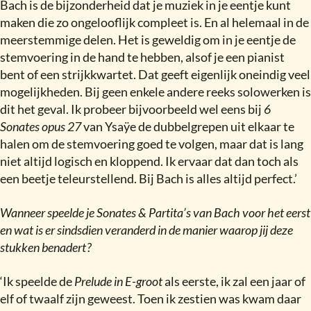
Bach is de bijzonderheid dat je muziek in je eentje kunt
maken die zo ongelooflijk compleet is. En al helemaal in de
meerstemmige delen. Het is geweldig om in je eentje de
stemvoering in de hand te hebben, alsof je een pianist
bent of een strijkkwartet. Dat geeft eigenlijk oneindig veel
mogelijkheden. Bij geen enkele andere reeks solowerken is
dit het geval. Ik probeer bijvoorbeeld wel eens bij
6
Sonates opus 27
van Ysaÿe de dubbelgrepen uit elkaar te
halen om de stemvoering goed te volgen, maar dat is lang
niet altijd logisch en kloppend. Ik ervaar dat dan toch als
een beetje teleurstellend. Bij Bach is alles altijd perfect.’
Wanneer speelde je Sonates & Partita’s van Bach voor het eerst
en wat is er sindsdien veranderd in de manier waarop jij deze
stukken benadert
?
‘Ik speelde de
Prelude in E-groot
als eerste, ik zal een jaar of
elf of twaalf zijn geweest. Toen ik zestien was kwam daar