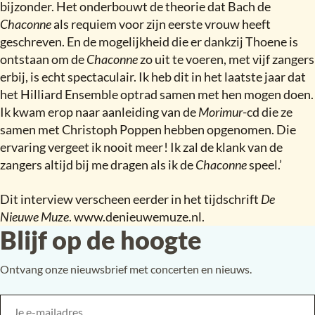
bijzonder. Het onderbouwt de theorie dat Bach de
Chaconne
als requiem voor zijn eerste vrouw heeft
geschreven. En de mogelijkheid die er dankzij Thoene is
ontstaan om de
Chaconne
zo uit te voeren, met vijf zangers
erbij, is echt spectaculair. Ik heb dit in het laatste jaar dat
het Hilliard Ensemble optrad samen met hen mogen doen.
Ik kwam erop naar aanleiding van de
Morimur
-cd die ze
samen met Christoph Poppen hebben opgenomen. Die
ervaring vergeet ik nooit meer
!
Ik zal de klank van de
zangers altijd bij me dragen als ik de
Chaconne
speel.’
Dit interview verscheen eerder in het tijdschrift
De
Nieuwe Muze
. www.denieuwemuze.nl.
Blijf op de hoogte
Ontvang onze nieuwsbrief met concerten en nieuws.
Je e-mailadres
Bedrijf