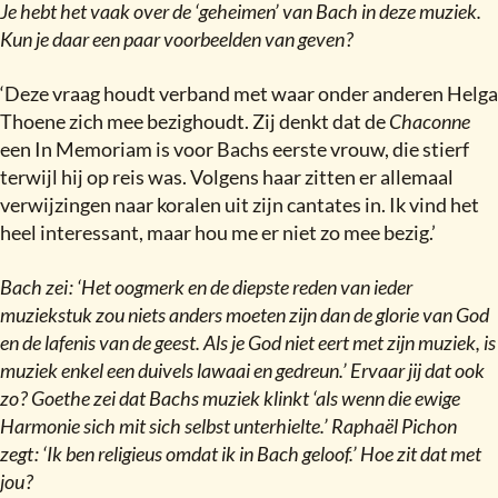
Je hebt het vaak over de ‘geheimen’ van Bach in deze muziek.
Kun je daar een paar voorbeelden van geven
?
‘Deze vraag houdt verband met waar onder anderen Helga
Thoene zich mee bezighoudt. Zij denkt dat de
Chaconne
een In Memoriam is voor Bachs eerste vrouw, die stierf
terwijl hij op reis was. Volgens haar zitten er allemaal
verwijzingen naar koralen uit zijn cantates in. Ik vind het
heel interessant, maar hou me er niet zo mee bezig.’
Bach zei
:
‘Het oogmerk en de diepste reden van ieder
muziekstuk zou niets anders moeten zijn dan de glorie van God
en de lafenis van de geest. Als je God niet eert met zijn muziek, is
muziek enkel een duivels lawaai en gedreun.’ Ervaar jij dat ook
zo
?
Goethe zei dat Bachs muziek klinkt ‘als wenn die ewige
Harmonie sich mit sich selbst unterhielte.’ Raphaël Pichon
zegt
:
‘Ik ben religieus omdat ik in Bach geloof.’ Hoe zit dat met
jou
?