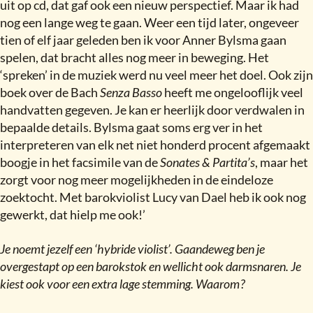
uit op cd, dat gaf ook een nieuw perspectief. Maar ik had
nog een lange weg te gaan. Weer een tijd later, ongeveer
tien of elf jaar geleden ben ik voor Anner Bylsma gaan
spelen, dat bracht alles nog meer in beweging. Het
‘spreken’ in de muziek werd nu veel meer het doel. Ook zijn
boek over de Bach
Senza Basso
heeft me ongelooflijk veel
handvatten gegeven. Je kan er heerlijk door verdwalen in
bepaalde details. Bylsma gaat soms erg ver in het
interpreteren van elk net niet honderd procent afgemaakt
boogje in het facsimile van de
Sonates & Partita’s
, maar het
zorgt voor nog meer mogelijkheden in de eindeloze
zoektocht. Met barokviolist Lucy van Dael heb ik ook nog
gewerkt, dat hielp me ook!’
Je noemt jezelf een ‘hybride violist’. Gaandeweg ben je
overgestapt op een barokstok en wellicht ook darmsnaren. Je
kiest ook voor een extra lage stemming. Waarom
?