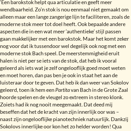
‘Een barokstok helpt qua articulatie en geeft meer
wendbaarheid. Zo’n stok is nou eenmaal niet gemaakt om
alleen maar een lange zangerige lijn te faciliteren, zoals de
moderne stok meer tot doel heeft. Ook bepaalde andere
aspecten die in een wat meer ‘authentieke’ stijl passen
gaan makkelijker met een barokstok. Maar het komt zeker
nog voor dat ik tussendoor wel degelijk ook nog met een
moderne stok Bach speel. De meerstemmigheid eruit
halen is niet per se iets van de stok, dat heb ik vooral
geleerd als iets wat je zelf ongelooflijk goed moet weten
en moet horen, dan pas ben je ook in staat het aan de
luisteraar door te geven. Dat heb ik dan weer van Sokolov
geleerd, toen ik hem een
Partita
van Bach in de Grote Zaal
hoorde spelen en de vleugel zo extreem in stereo klonk.
Zoiets had ik nog nooit meegemaakt. Dat deed mij
beseffen dat het de kracht van zijn innerlijk oor was –
naast zijn ongelooflijke pianotechniek natuurlijk. Dankzij
Sokolovs innerlijke oor kon het zo helder worden
!
Qua