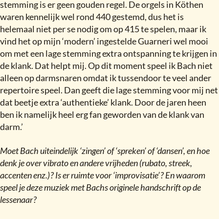
stemming is er geen gouden regel. De orgels in Köthen
waren kennelijk wel rond 440 gestemd, dus het is
helemaal niet per se nodig om op 415 te spelen, maar ik
vind het op mijn ‘modern’ ingestelde Guarneri wel mooi
om met een lage stemming extra ontspanning te krijgen in
de klank. Dat helpt mij. Op dit moment speel ik Bach niet
alleen op darmsnaren omdat ik tussendoor te veel ander
repertoire speel. Dan geeft die lage stemming voor mij net
dat beetje extra ‘authentieke’ klank. Door de jaren heen
ben ik namelijk heel erg fan geworden van de klank van
darm.’
Moet Bach uiteindelijk ‘zingen’ of ‘spreken’ of ‘dansen’, en hoe
denk je over vibrato en andere vrijheden (rubato, streek,
accenten enz.)
?
Is er ruimte voor ‘improvisatie’
?
En waarom
speel je deze muziek met Bachs originele handschrift op de
lessenaar
?