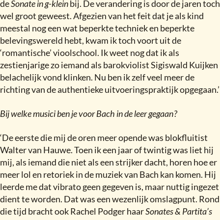
de
Sonate in g-klein
bij. De verandering is door de jaren toch
wel groot geweest. Afgezien van het feit dat je als kind
meestal nog een wat beperkte techniek en beperkte
belevingswereld hebt, kwam ik toch voort uit de
‘romantische’ vioolschool. Ik weet nog dat ik als
zestienjarige zo iemand als barokviolist Sigiswald Kuijken
belachelijk vond klinken. Nu ben ik zelf veel meer de
richting van de authentieke uitvoeringspraktijk opgegaan.’
Bij welke musici ben je voor Bach in de leer gegaan
?
‘De eerste die mij de oren meer opende was blokfluitist
Walter van Hauwe. Toen ik een jaar of twintig was liet hij
mij, als iemand die niet als een strijker dacht, horen hoe er
meer lol en retoriek in de muziek van Bach kan komen. Hij
leerde me dat vibrato geen gegeven is, maar nuttig ingezet
dient te worden. Dat was een wezenlijk omslagpunt. Rond
die tijd bracht ook Rachel Podger haar
Sonates & Partita’s