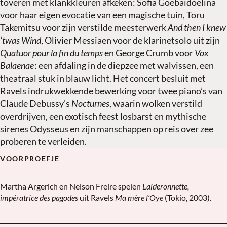
toveren met klankkleuren afkeken
:
Sofia Goebaidoelina
voor haar eigen evocatie van een magische tuin, Toru
Takemitsu voor zijn verstilde meesterwerk
And then I knew
’twas Wind
, Olivier Messiaen voor de klarinetsolo uit zijn
Quatuor pour la fin du temps
en George Crumb voor
Vox
Balaenae
:
een afdaling in de diepzee met walvissen, een
theatraal stuk in blauw licht. Het concert besluit met
Ravels indrukwekkende bewerking voor twee piano’s van
Claude Debussy’s
Nocturnes
, waarin wolken verstild
overdrijven, een exotisch feest losbarst en mythische
sirenes Odysseus en zijn manschappen op reis over zee
proberen te verleiden.
VOORPROEFJE
De betoverde tuin
▶
Martha Argerich en Nelson Freire spelen
Laideronnette,
impératrice des pagodes
uit Ravels
Ma mère l’Oye
(Tokio, 2003).