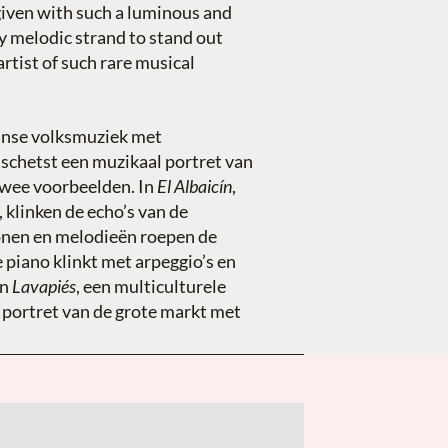
given with such a luminous and
ry melodic strand to stand out
rtist of such rare musical
anse volksmuziek met
 schetst een muzikaal portret van
 Twee voorbeelden. In
El Albaicín
,
klinken de echo’s van de
onen en melodieën roepen de
 piano klinkt met arpeggio’s en
In
Lavapiés
, een multiculturele
k portret van de grote markt met