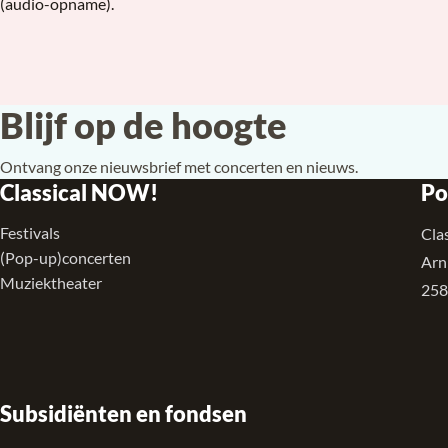
(audio-opname).
Blijf op de hoogte
Ontvang onze nieuwsbrief met concerten en nieuws.
Classical NOW!
Po
Festivals
Cla
(Pop-up)concerten
Arn
Muziektheater
258
Subsidiënten en fondsen