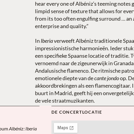
hear every one of Albéniz’s teeming notes 
limpid sense of texture that allows for eve
from its too often engulfing surround … an a
enterprise and quality.”
In
Iberia
verweeft Albéniz traditionele Spa
impressionistische harmonieën. Ieder stuk
een specifieke Spaanse locatie of traditie.
vernoemd naar de zigeunerwijk in Granada, 
Andalusische flamenco. De ritmische patr
emotionele diepte van de
cante jondo
op. De
akkoordbrekingen als een flamencogitaar. 
buurt in Madrid, geeft hij een onvergetelij
de vele straatmuzikanten.
DE CONCERTLOCATIE
z
album
Albéniz
:
Iberia