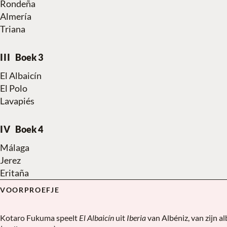
Rondeña
Almería
Triana
Boek 3
El Albaicín
El Polo
Lavapiés
Boek 4
Málaga
Jerez
Eritaña
VOORPROEFJE
Iberia van Isaac Albéni
▶
Kotaro Fukuma speelt
El Albaicín
uit
Iberia
van Albéniz, van zijn 