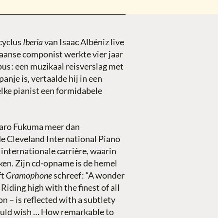
cyclus
Iberia
van Isaac Albéniz live
paanse componist werkte vier jaar
pus
:
een muzikaal reisverslag met
nje is, vertaalde hij in een
elke pianist een formidabele
otaro Fukuma meer dan
de Cleveland International Piano
internationale carrière, waarin
ukken. Zijn cd-opname is de hemel
ft
Gramophone
schreef
:
“A wonder
iding high with the finest of all
 – is reflected with a subtlety
would wish … How remarkable to