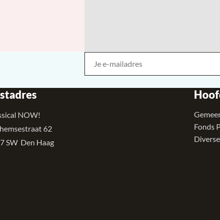
Je e-mailadres
Bedrijf
stadres
Hoof
Gemeen
ssical NOW!
Fonds 
hemsestraat 62
Diverse
7 SW Den Haag