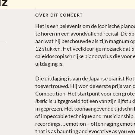
iz
OVER DIT CONCERT
Het is een belevenis om de iconische piano
te horen in een avondvullend recital. De S
aan wat hij beschouwde als zijn magnum o
12 stukken. Het veelkleurige mozaïek dat Spa
caleidoscopisch rijke pianocyclus die voor 
uitdaging is.
Die uitdaging is aan de Japanse pianist K
toevertrouwd. Hij won de eerste prijs van 
Competition. Het startpunt voor een grote 
Iberia
is uitgegroeid tot een van zijn lijfst
in geprezen. Het toonaangevende tijdschri
of impeccable technique and musicianship. R
recordings … emotion – often raging emotion
that is as haunting and evocative as you 