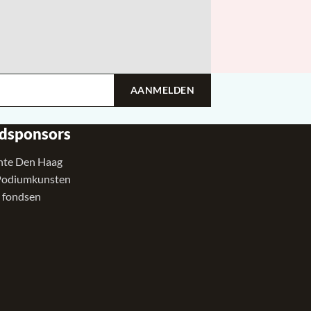
AANMELDEN
dsponsors
te Den Haag
Podiumkunsten
 fondsen