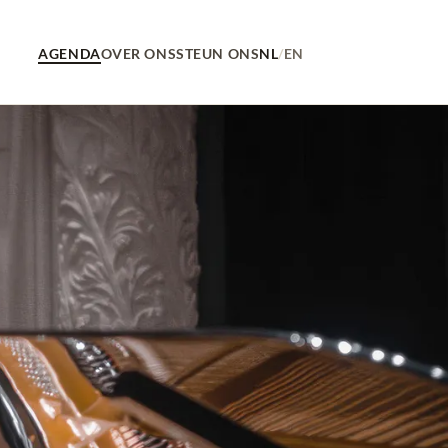
AGENDA
OVER ONS
STEUN ONS
NL
/
EN