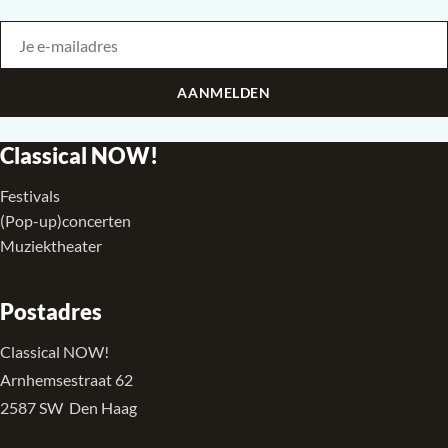
Je e-mailadres
Bedrijf
AANMELDEN
Classical NOW!
Festivals
(Pop-up)concerten
Muziektheater
Postadres
Classical NOW!
Arnhemsestraat 62
2587 SW Den Haag