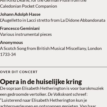
Ain Kind Dearie, for the German Flute from the
Caledonian Pocket Companion
Johann Adolph Hasse
L’Augelletto in Lacci stretto from La Didone Abbandonata
Francesco Geminiani
Various instrumental pieces
Anonymous
A Scotch Song from British Musical Miscellany, London
1733-34
OVER DIT CONCERT
Opera in de huiselijke kring
De sopraan Elisabeth Hetherington is voor barokmuziek
een gedroomde vertolker.
De Volkskrant
schreef
:
“Luisterend naar Elisabeth Hetherington kun je
achteroverleunen en ontspannen genieten. Van haar