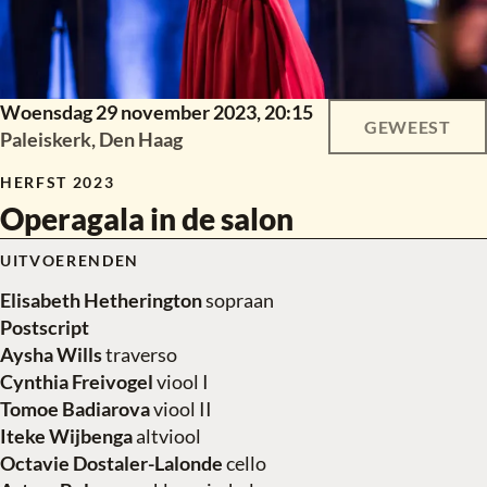
Woensdag 29 november 2023,
20:15
GEWEEST
Paleiskerk, Den Haag
HERFST 2023
Operagala in de salon
UITVOERENDEN
Elisabeth Hetherington
sopraan
Postscript
Aysha Wills
traverso
Cynthia Freivogel
viool I
Tomoe Badiarova
viool II
Iteke Wijbenga
altviool
Octavie Dostaler-Lalonde
cello